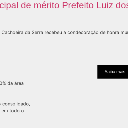
pal de mérito Prefeito Luiz do
a Cachoeira da Serra recebeu a condecoração de honra muni
Saiba mais
80% da área
o consolidado,
o em todo o