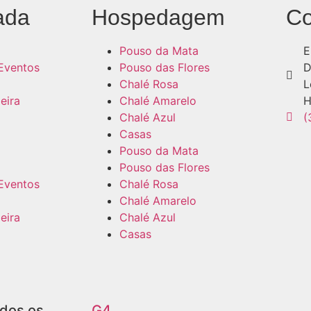
ada
Hospedagem
Co
Pouso da Mata
E
Eventos
Pouso das Flores
D
Chalé Rosa
L
eira
Chalé Amarelo
H
Chalé Azul
(
Casas
Pouso da Mata
Pouso das Flores
Eventos
Chalé Rosa
Chalé Amarelo
eira
Chalé Azul
Casas
odos os
G4